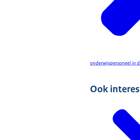
onderwijspersoneel in de
Ook intere