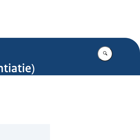
.nl
Vul in wat u z
tiatie)